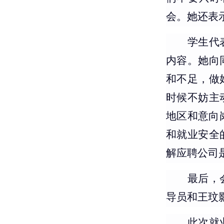
会。
她
还表
学生代
内容
。她
向
和不足，
做
时候不妨主
地区和意向
和
就业安全
解应聘公司
最后，
导员
和王玟
此次就