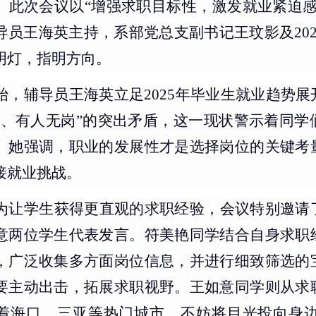
。此次会议以“增强求职目标性，激发就业紧迫感
导员王海英主持，系部党总支副书记王玟影及20
明灯，指明方向。
始，辅导员王海英立足
2025年毕业生就业趋势
人、有人无岗”的突出矛盾，这一现状警示着同学
。她强调，职业的发展性才是选择岗位的关键考
接就业挑战。
为让学生获得更直观的求职经验，会议特别邀请
意两位学生代表发言。符美艳同学结合自身求职
，广泛收集多方面岗位信息，并进行细致筛选的
要主动出击，拓展求职视野。王如意同学则从求
着海口、三亚等热门城市，不妨将目光投向身