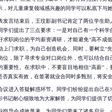
示，对儿童康复领域感兴趣的同学可以私底下与
表发言结束后，王玟影
副
书记
肯定了两位学生助
同学们提出了三点要求：一是对自己有一个科学
好求职岗位的平均薪资调研，才能避免
“高不成低
动上门求职，为自己创造机会
。
同时，要树立
“
岗位，除了寻求专业对口岗位外，也可以结合自
的重要性
。
在求职中，不要盲目地相信
“高薪”
是否真实有效，在
签署就业合同时
多甄别，
将安
会议进入答疑解惑环节。同学们纷纷提出自己在
影书记耐心细致地为大家解答，为同学们提供了
业指导会成效显著，为同学们带来了诸多启示。